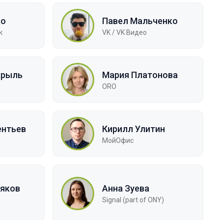
ко
Павел Мальченко
к
VK / VK Видео
крыль
Мария Платонова
ORO
ентьев
Кирилл Улитин
МойОфис
яков
Анна Зуева
Signal (part of ONY)