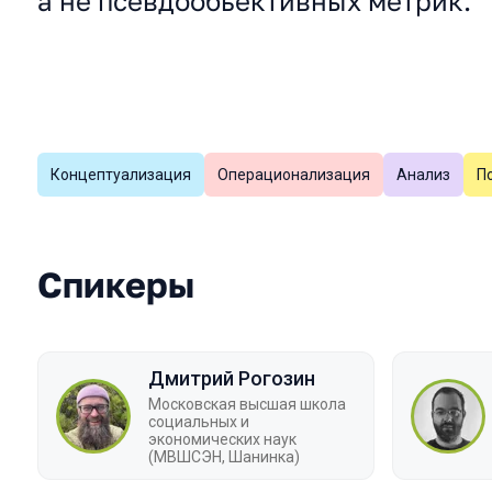
а не псевдообьективных метрик.
Концептуализация
Операционализация
Анализ
П
Темы докладов
Спикеры
Дмитрий Рогозин
Московская высшая школа
социальных и
экономических наук
(МВШСЭН, Шанинка)