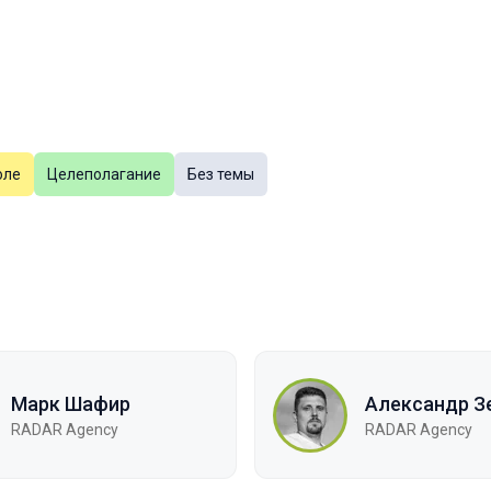
оле
Целеполагание
Без темы
Марк Шафир
Александр З
RADAR Agency
RADAR Agency