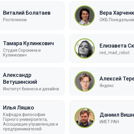
Виталий Болатаев
Вера Харчен
Ростелеком
ОКБ Понедельни
Тамара Кулинкович
Елизавета С
Студия Сорокина и
red_mad_robot
Кулинкович
Александр
Алексей Тер
Ветушинский
Яндекс
Институт бизнеса и дизайна
Илья Ляшко
Даниил Вишн
Кафедра философии
Горного университета,
ИИЕТ РАН
Ассоциация управленцев и
предпринимателей