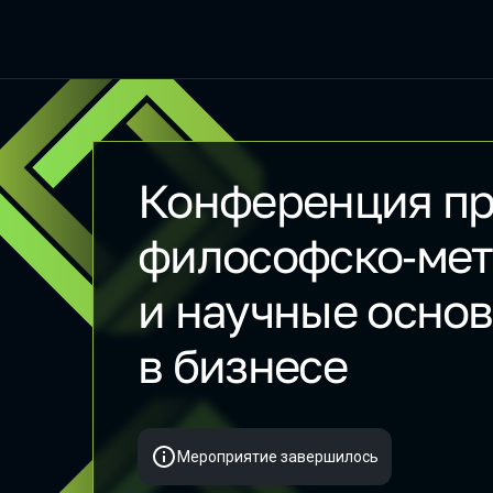
Конференция п
BiasConf 2025
философско‑мет
и научные осно
в бизнесе
Мероприятие завершилось