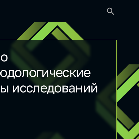
ро
одологические
вы исследований