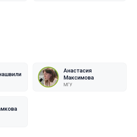
Анастасия
нашвили
Максимова
МГУ
амкова