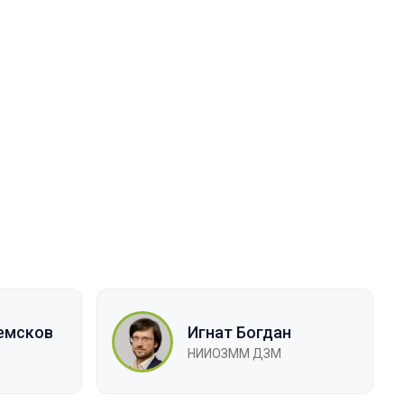
емсков
Игнат Богдан
НИИОЗММ ДЗМ