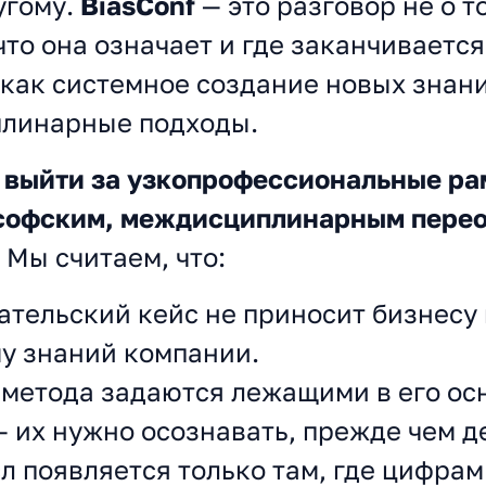
угому.
BiasConf
— это разговор не о т
 что она означает и где заканчиваетс
ак системное создание новых знани
плинарные подходы.
ся выйти за узкопрофессиональные р
ософским, междисциплинарным пере
Мы считаем, что:
ельский кейс не приносит бизнесу п
у знаний компании.
метода задаются лежащими в его ос
их нужно осознавать, прежде чем д
л появляется только там, где цифрам