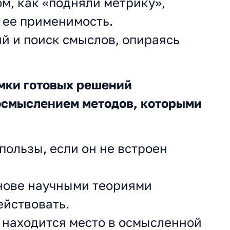
ом, как «подняли метрику»,
я ее применимость.
й и поиск смыслов, опираясь
амки готовых решений
осмыслением методов, которыми
ользы, если он не встроен
нове научными теориями
ействовать.
 находится место в осмысленной